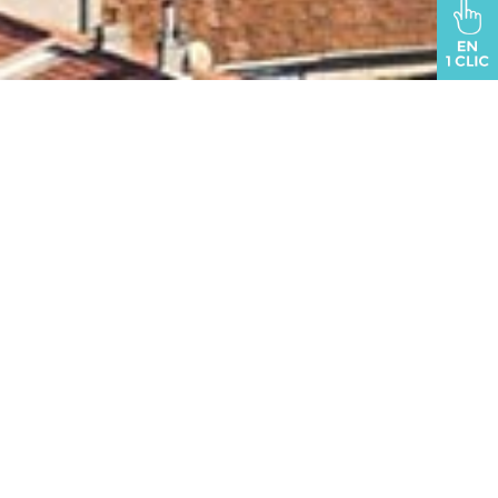
VOUS ÊTES ICI :
oraison.fr
>
127.2025 Fixant les
horaires et le fonctionnement de la fête foraine
2025pdf
Télécharger
Catégories:
Arrêtés, 2025, Manifestation - Festivités,
Manifestation
EN 1 CLIC