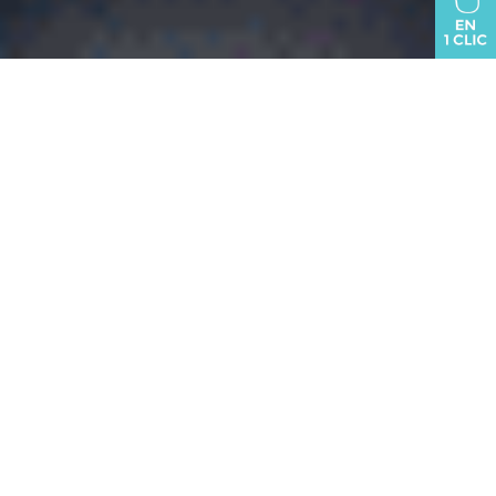
VOUS ÊTES ICI :
oraison.fr
>
Démarches & Vie citoyenne
>
Démarches associatives
Démarches
associatives
Organiser une manifestation
Tout évènement organisé est soumis à l’autorisation
du Maire
.
Réservation de salles
Les salles sont mises gracieusement à disposition des
associations oraisonnaises.