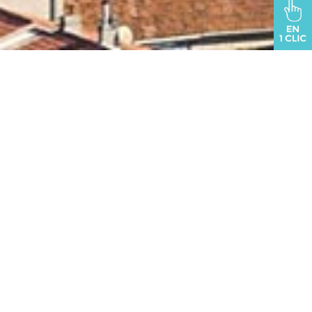
VOUS ÊTES ICI :
oraison.fr
>
407.2025 -Arrêté de
circulation portant sur le chemin Font des Oiseaux –
CER SARL.pdf
Télécharger
Catégories:
Arrêtés, 2025, Réglementation circulation –
Permissions de voirie (ST)
EN 1 CLIC